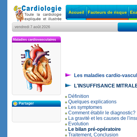
Accueil
Facteurs de risque
Exa
vendredi 7 août 2026
Maladies cardiovasculaires
Les maladies cardio-vascul
L’INSUFFISANCE MITRAL
Définition
Quelques explications
Partager
Les symptomes
Comment établir le diagnostic?
La gravité et les causes de l'ins
Evolution
Le bilan pré-opératoire
Traitement, Conclusion