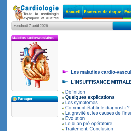
Accueil
Facteurs de risque
Exa
vendredi 7 août 2026
Maladies cardiovasculaires
Les maladies cardio-vascul
L’INSUFFISANCE MITRAL
Définition
Quelques explications
Partager
Les symptomes
Comment établir le diagnostic?
La gravité et les causes de l'ins
Evolution
Le bilan pré-opératoire
Traitement, Conclusion