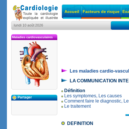
Accueil
Facteurs de risque
Exa
lundi 10 août 2026
Maladies cardiovasculaires
Les maladies cardio-vascul
LA COMMUNICATION INT
Définition
Les symptomes, Les causes
Partager
Comment faire le diagnostic, L
Le traitement
DEFINITION