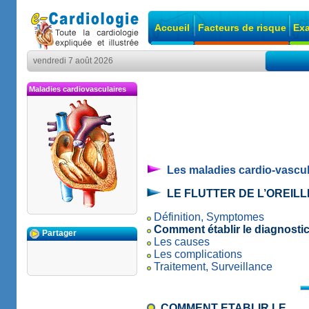
Accueil
Facteurs de risque
Exa
vendredi 7 août 2026
Maladies cardiovasculaires
Les maladies cardio-vascul
LE FLUTTER DE L’OREIL
Définition, Symptomes
Comment établir le diagnosti
Partager
Les causes
Les complications
Traitement, Surveillance
COMMENT ETABLIR LE